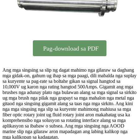
Pag-download sa PDF
Ang mga singsing sa slip ng dagat mahimo nga gilaraw sa daghang
mga gidak-on, gahum ug ihap sa mga paagi, dili mabalda nga suplay
sa kuryente sa pag-rate sa boltahe gikan sa signal hangtod sa
10,000V ug karon nga rating hangtod 500Amps. Gigamit ang mga
brushes nga adunay plato nga bulawan alang sa mga signal sa sirkito
ug mga brush nga pilak nga grapayt sa mga mahalon nga metal nga
gitaod nga singsing gigamit alang sa taas nga mga sirkito. Ang kini
nga mga singsing nga slip sa kuryente mahimong mahiusa sa mga
fiber optic rotary joint ug fluid rotary joint aron makahatag usa ka
komprehensibo nga solusyon sa rotating interface alang sa mga
aplikasyon sa ibabaw o subsea. Ang mga singsing nga AOOD
marine slip nga gilaraw aron mapadagan ang labing kalikop nga
mga kalikopan sa kadagatan.