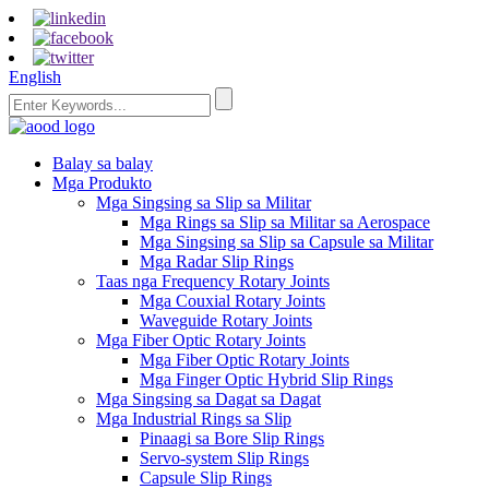
English
Balay sa balay
Mga Produkto
Mga Singsing sa Slip sa Militar
Mga Rings sa Slip sa Militar sa Aerospace
Mga Singsing sa Slip sa Capsule sa Militar
Mga Radar Slip Rings
Taas nga Frequency Rotary Joints
Mga Couxial Rotary Joints
Waveguide Rotary Joints
Mga Fiber Optic Rotary Joints
Mga Fiber Optic Rotary Joints
Mga Finger Optic Hybrid Slip Rings
Mga Singsing sa Dagat sa Dagat
Mga Industrial Rings sa Slip
Pinaagi sa Bore Slip Rings
Servo-system Slip Rings
Capsule Slip Rings