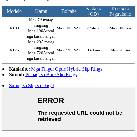
Kadako
Kusog sa
Modelo
Karon
Boltahe
(OD)
Pagtrabaho
Max 7A matag
singsing
R180
Max 1000VAC
72.4mm
Max 100rpm
Max 100A total
nga kasamtangan
Max 20A matag
singsing
R176
Max 7200VAC
140mm
Max 50rpm
Max 720A total
nga kasamtangan
Kaniadto:
Mga Finger Optic Hybrid Slip Rings
Sunod:
Pinaagi sa Bore Slip Rings
Sining sa Slip sa Dagat