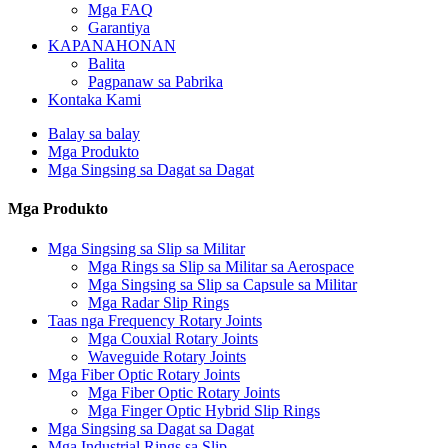
Mga FAQ
Garantiya
KAPANAHONAN
Balita
Pagpanaw sa Pabrika
Kontaka Kami
Balay sa balay
Mga Produkto
Mga Singsing sa Dagat sa Dagat
Mga Produkto
Mga Singsing sa Slip sa Militar
Mga Rings sa Slip sa Militar sa Aerospace
Mga Singsing sa Slip sa Capsule sa Militar
Mga Radar Slip Rings
Taas nga Frequency Rotary Joints
Mga Couxial Rotary Joints
Waveguide Rotary Joints
Mga Fiber Optic Rotary Joints
Mga Fiber Optic Rotary Joints
Mga Finger Optic Hybrid Slip Rings
Mga Singsing sa Dagat sa Dagat
Mga Industrial Rings sa Slip