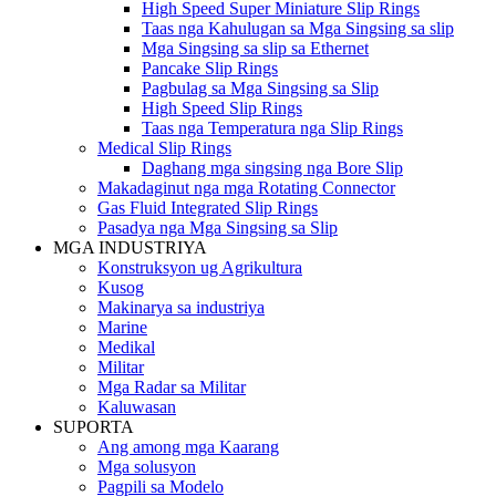
High Speed ​​Super Miniature Slip Rings
Taas nga Kahulugan sa Mga Singsing sa slip
Mga Singsing sa slip sa Ethernet
Pancake Slip Rings
Pagbulag sa Mga Singsing sa Slip
High Speed ​​Slip Rings
Taas nga Temperatura nga Slip Rings
Medical Slip Rings
Daghang mga singsing nga Bore Slip
Makadaginut nga mga Rotating Connector
Gas Fluid Integrated Slip Rings
Pasadya nga Mga Singsing sa Slip
MGA INDUSTRIYA
Konstruksyon ug Agrikultura
Kusog
Makinarya sa industriya
Marine
Medikal
Militar
Mga Radar sa Militar
Kaluwasan
SUPORTA
Ang among mga Kaarang
Mga solusyon
Pagpili sa Modelo