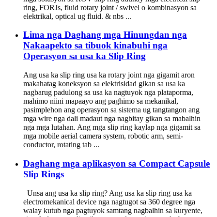
ring, FORJs, fluid rotary joint / swivel o kombinasyon sa
elektrikal, optical ug fluid. & nbs ...
Lima nga Daghang mga Hinungdan nga
Nakaapekto sa tibuok kinabuhi nga
Operasyon sa usa ka Slip Ring
Ang usa ka slip ring usa ka rotary joint nga gigamit aron
makahatag koneksyon sa elektrisidad gikan sa usa ka
nagbarug padulong sa usa ka nagtuyok nga plataporma,
mahimo niini mapaayo ang paghimo sa mekanikal,
pasimplehon ang operasyon sa sistema ug tangtangon ang
mga wire nga dali madaut nga nagbitay gikan sa mabalhin
nga mga lutahan. Ang mga slip ring kaylap nga gigamit sa
mga mobile aerial camera system, robotic arm, semi-
conductor, rotating tab ...
Daghang mga aplikasyon sa Compact Capsule
Slip Rings
Unsa ang usa ka slip ring? Ang usa ka slip ring usa ka
electromekanical device nga nagtugot sa 360 degree nga
walay kutub nga pagtuyok samtang nagbalhin sa kuryente,