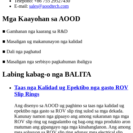
Telepono: +86 755 29527430
E-mail:
sales@aoodtech.com
Mga Kaayohan sa AOOD
■ Gamhanan nga kaarang sa R&D
■ Masaligan ug makanunayon nga kalidad
■ Dali nga paghatud
■ Masaligan nga serbisyo pagkahuman ibaligya
Labing kabag-o nga BALITA
Taas nga Kalidad ug Epektibo nga gasto ROV
Slip Rings
Ang disenyo sa AOOD ug paghimo sa taas nga kalidad ug
epektibo nga gasto sa ROV slip ring sulod sa mga dekada.
Kanunay namon nga gipaayo ang among sukaranan nga mga
ROV slip ring ug nagpalambo og bag-ong mga produkto aron
matuman ang gipangayo nga mga kinahanglanon. Ang among
mga solusyon sa ROV slip ring adunay mga electrical slip