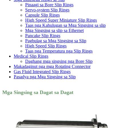
Pinaagi sa Bore Slip Rings
Servo-system Slip Rings
Capsule Slip Rings
High Speed ​​Super Miniature Slip Rings
Taas nga Kahulugan sa Mga Singsing sa slip
Mga Singsing sa slip sa Ethernet
Pancake Slip Rings
Pagbulag sa Mga Singsing sa Slip
High Speed ​​Slip Rings
Taas nga Temperatura nga Slip Rings
Medical Slip Rings
Daghang mga singsing nga Bore Slip
Makadaginut nga mga Rotating Connector
Gas Fluid Integrated Slip Rings
Pasadya nga Mga Singsing sa Slip
Mga Singsing sa Dagat sa Dagat