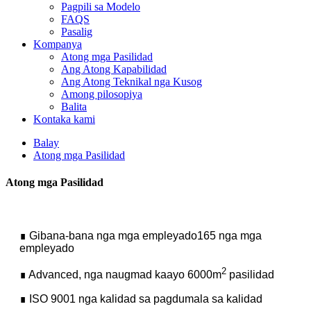
Pagpili sa Modelo
FAQS
Pasalig
Kompanya
Atong mga Pasilidad
Ang Atong Kapabilidad
Ang Atong Teknikal nga Kusog
Among pilosopiya
Balita
Kontaka kami
Balay
Atong mga Pasilidad
Atong mga Pasilidad
∎ Gibana-bana nga mga empleyado165 nga mga
empleyado
2
∎ Advanced, nga naugmad kaayo 6000m
pasilidad
∎ ISO 9001 nga kalidad sa pagdumala sa kalidad