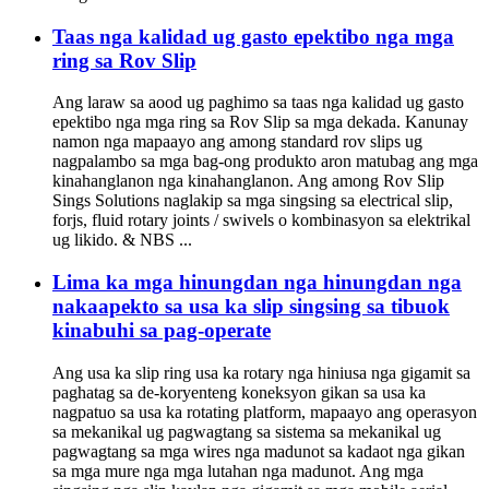
Taas nga kalidad ug gasto epektibo nga mga
ring sa Rov Slip
Ang laraw sa aood ug paghimo sa taas nga kalidad ug gasto
epektibo nga mga ring sa Rov Slip sa mga dekada. Kanunay
namon nga mapaayo ang among standard rov slips ug
nagpalambo sa mga bag-ong produkto aron matubag ang mga
kinahanglanon nga kinahanglanon. Ang among Rov Slip
Sings Solutions naglakip sa mga singsing sa electrical slip,
forjs, fluid rotary joints / swivels o kombinasyon sa elektrikal
ug likido. & NBS ...
Lima ka mga hinungdan nga hinungdan nga
nakaapekto sa usa ka slip singsing sa tibuok
kinabuhi sa pag-operate
Ang usa ka slip ring usa ka rotary nga hiniusa nga gigamit sa
paghatag sa de-koryenteng koneksyon gikan sa usa ka
nagpatuo sa usa ka rotating platform, mapaayo ang operasyon
sa mekanikal ug pagwagtang sa sistema sa mekanikal ug
pagwagtang sa mga wires nga madunot sa kadaot nga gikan
sa mga mure nga mga lutahan nga madunot. Ang mga