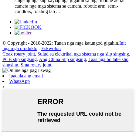
singsing nga slip kaylap nga gigamit sa mga mobile aerial
camera nga mga sistema sa camera, robotic arm, semi-
condtors, rotating tab ...
© Copyright - 2010-2022: Tanan nga mga katungod gigahin.
Init
nga mga produkto
-
Eskwolon
Coax rotary joint
,
Sulud sa elektrikal nga sistema nga slip singsing
,
PCB slip singsing
,
Ang China Slip singsing
,
Taas nga boltahe slip
singsing
,
Sma rotary joint
,
Ipadala ang email
WhatsApp
x