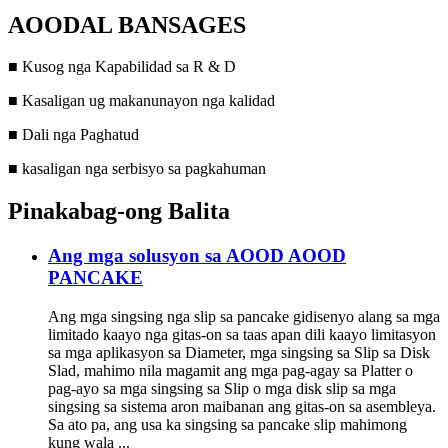
AOODAL BANSAGES
■ Kusog nga Kapabilidad sa R ​​& D
■ Kasaligan ug makanunayon nga kalidad
■ Dali nga Paghatud
■ kasaligan nga serbisyo sa pagkahuman
Pinakabag-ong Balita
Ang mga solusyon sa AOOD AOOD
PANCAKE
Ang mga singsing nga slip sa pancake gidisenyo alang sa mga
limitado kaayo nga gitas-on sa taas apan dili kaayo limitasyon
sa mga aplikasyon sa Diameter, mga singsing sa Slip sa Disk
Slad, mahimo nila magamit ang mga pag-agay sa Platter o
pag-ayo sa mga singsing sa Slip o mga disk slip sa mga
singsing sa sistema aron maibanan ang gitas-on sa asembleya.
Sa ato pa, ang usa ka singsing sa pancake slip mahimong
kung wala ...