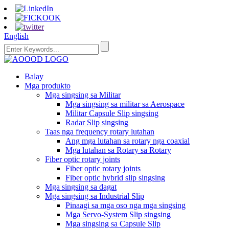
English
Balay
Mga produkto
Mga singsing sa Militar
Mga singsing sa militar sa Aerospace
Militar Capsule Slip singsing
Radar Slip singsing
Taas nga frequency rotary lutahan
Ang mga lutahan sa rotary nga coaxial
Mga lutahan sa Rotary sa Rotary
Fiber optic rotary joints
Fiber optic rotary joints
Fiber optic hybrid slip singsing
Mga singsing sa dagat
Mga singsing sa Industrial Slip
Pinaagi sa mga oso nga mga singsing
Mga Servo-System Slip singsing
Mga singsing sa Capsule Slip