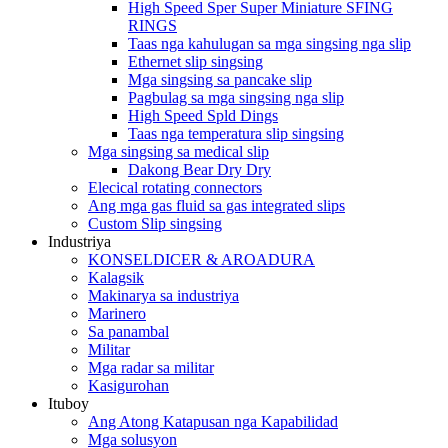
High Speed ​​Sper Super Miniature SFING
RINGS
Taas nga kahulugan sa mga singsing nga slip
Ethernet slip singsing
Mga singsing sa pancake slip
Pagbulag sa mga singsing nga slip
High Speed ​​Spld Dings
Taas nga temperatura slip singsing
Mga singsing sa medical slip
Dakong Bear Dry Dry
Elecical rotating connectors
Ang mga gas fluid sa gas integrated slips
Custom Slip singsing
Industriya
KONSELDICER & AROADURA
Kalagsik
Makinarya sa industriya
Marinero
Sa panambal
Militar
Mga radar sa militar
Kasigurohan
Ituboy
Ang Atong Katapusan nga Kapabilidad
Mga solusyon