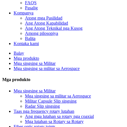
FAQS
Pasalig
Kompanya
Atong mga Pasilidad
Ang Atong Kapabilidad
Ang Atong Teknikal nga Kusog
Among pilosopiya
Balita
Kontaka kami
Balay
Mga produkto
Mga singsing sa Militar
Mga singsing sa militar sa Aerospace
Mga produkto
Mga singsing sa Militar
Mga singsing sa militar sa Aerospace
Militar Capsule Slip singsing
Radar Slip singsing
Taas nga frequency rotary lutahan
Ang mga lutahan sa rotary nga coaxial
Mga lutahan sa Rotary sa Rotary
Fiber optic rotary joints