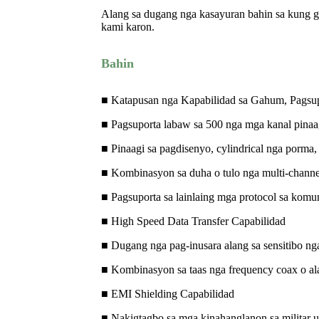
Alang sa dugang nga kasayuran bahin sa kung g
kami karon.
Bahin
■ Katapusan nga Kapabilidad sa Gahum, Pagsupo
■ Pagsuporta labaw sa 500 nga mga kanal pinaagi
■ Pinaagi sa pagdisenyo, cylindrical nga porma
■ Kombinasyon sa duha o tulo nga multi-channel
■ Pagsuporta sa lainlaing mga protocol sa komu
■ High Speed ​​Data Transfer Capabilidad
■ Dugang nga pag-inusara alang sa sensitibo nga
■ Kombinasyon sa taas nga frequency coax o a
■ EMI Shielding Capabilidad
■ Nakigtagbo sa mga kinahanglanon sa militar 