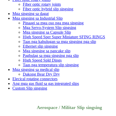
Fiber optic rotary joints
Fiber optic hybrid slip singsing
Mga singsing sa dagat
Mga singsing sa Industrial Slip
Pinaagi sa mga oso nga mga singsing
Mga Servo-System Slip singsing
Mga singsing sa Capsule Slip
High Speed ​​Sper Super Miniature SFING RINGS
Taas nga kahulugan sa mga singsing nga slip
Ethernet slip singsing
Mga singsing sa pancake slip
Pagbulag sa mga singsing nga slip
High Speed ​​Spld Dings
Taas nga temperatura slip singsing
Mga singsing sa medical slip
Dakong Bear Dry Dry
Elecical rotating connectors
Ang mga gas fluid sa gas integrated slips
Custom Slip singsing
Aerospace / Militar Slip singsing