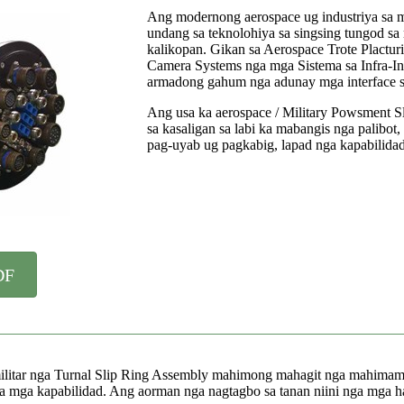
Ang modernong aerospace ug industriya sa m
undang sa teknolohiya sa singsing tungod s
kalikopan. Gikan sa Aerospace Trote Plactu
Camera Systems nga mga Sistema sa Infra-In
armadong gahum nga adunay mga interface s
Ang usa ka aerospace / Military Powsment S
sa kasaligan sa labi ka mabangis nga palibot
pag-uyab ug pagkabig, lapad nga kapabilidad
DF
 militar nga Turnal Slip Ring Assembly mahimong mahagit nga mahimamat
ga mga kapabilidad. Ang aorman nga nagtagbo sa tanan niini nga mga 