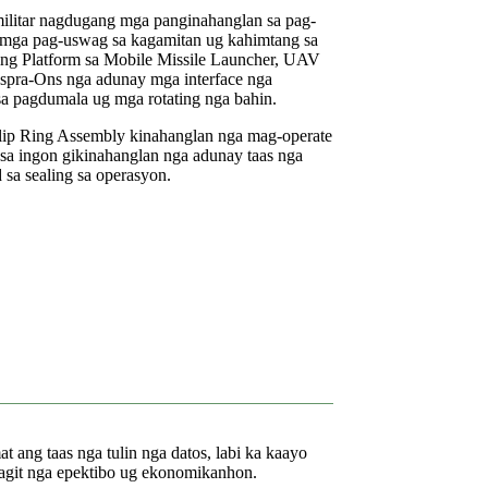
ilitar nagdugang mga panginahanglan sa pag-
a mga pag-uswag sa kagamitan ug kahimtang sa
ring Platform sa Mobile Missile Launcher, UAV
spra-Ons nga adunay mga interface nga
a pagdumala ug mga rotating nga bahin.
lip Ring Assembly kinahanglan nga mag-operate
, sa ingon gikinahanglan nga adunay taas nga
 sa sealing sa operasyon.
 ang taas nga tulin nga datos, labi ka kaayo
hagit nga epektibo ug ekonomikanhon.