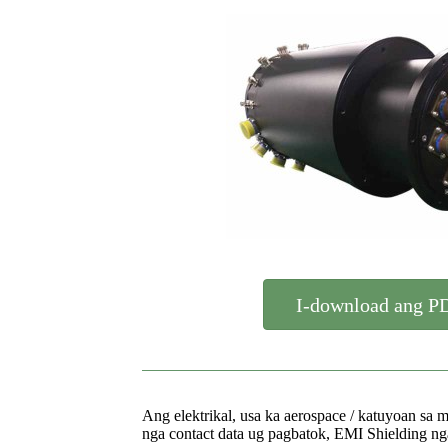
I-download ang P
Ang elektrikal, usa ka aerospace / katuyoan sa
nga contact data ug pagbatok, EMI Shielding n