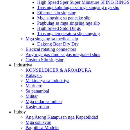
High Speed ​​Sper Super Miniature SFING RINGS
Taas nga kahulugan sa mga singsing nga slip
Ethernet slip singsing
Mga singsing sa pancake slip
Pagbulag sa mga singsing nga slip
High Speed ​​Spld Dings
Taas nga temperatura slip singsing
Mga singsing sa medical slip
Dakong Bear Dry Dry
Elecical rotating connectors
Ang mga gas fluid sa gas integrated slips
Custom Slip singsing
Industriya
KONSELDICER & AROADURA
Kalagsik
Makinarya sa industriya
Marinero
Sa panambal
Militar
Mga radar sa militar
Kasigurohan
Ituboy
Ang Atong Katapusan nga Kapabilidad
Mga solusyon
Pagpili sa Modelo