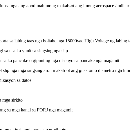
iunsa nga ang aood mahimong makab-ot ang imong aerospace / militar n
rta sa labing taas nga boltahe nga 15000vac High Voltage ug labing 
 sa usa ka yunit sa singsing nga slip
, usa ka pancake o gipunting nga disenyo sa pancake nga magamit
 slip nga mga singsing aron makab-ot ang gitas-on o diametro nga li
nikasyon sa datos
 mga sirkito
lang sa mga kanal sa FORJ nga magamit
ug mga kinahanglanon sa pag-vibrate