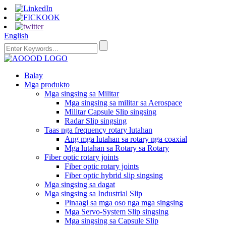
English
Balay
Mga produkto
Mga singsing sa Militar
Mga singsing sa militar sa Aerospace
Militar Capsule Slip singsing
Radar Slip singsing
Taas nga frequency rotary lutahan
Ang mga lutahan sa rotary nga coaxial
Mga lutahan sa Rotary sa Rotary
Fiber optic rotary joints
Fiber optic rotary joints
Fiber optic hybrid slip singsing
Mga singsing sa dagat
Mga singsing sa Industrial Slip
Pinaagi sa mga oso nga mga singsing
Mga Servo-System Slip singsing
Mga singsing sa Capsule Slip