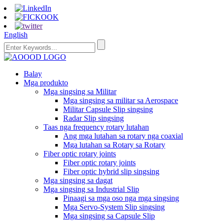
English
Balay
Mga produkto
Mga singsing sa Militar
Mga singsing sa militar sa Aerospace
Militar Capsule Slip singsing
Radar Slip singsing
Taas nga frequency rotary lutahan
Ang mga lutahan sa rotary nga coaxial
Mga lutahan sa Rotary sa Rotary
Fiber optic rotary joints
Fiber optic rotary joints
Fiber optic hybrid slip singsing
Mga singsing sa dagat
Mga singsing sa Industrial Slip
Pinaagi sa mga oso nga mga singsing
Mga Servo-System Slip singsing
Mga singsing sa Capsule Slip