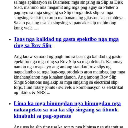
sa mga aplikasyon sa Diameter, mga singsing sa Slip sa Disk
Slad, mahimo nila magamit ang mga pag-agay sa Platter o
pag-ayo sa mga singsing sa Slip o mga disk slip sa mga
singsing sa sistema aron maibanan ang gitas-on sa asembleya.
Sa ato pa, ang usa ka singsing sa pancake slip mahimong
kung wala ...
Taas nga kalidad ug gasto epektibo nga mga
ring sa Rov Slip
Ang laraw sa aood ug paghimo sa taas nga kalidad ug gasto
epektibo nga mga ring sa Rov Slip sa mga dekada. Kanunay
namon nga mapaayo ang among standard rov slips ug
nagpalambo sa mga bag-ong produkto aron matubag ang mga
kinahanglanon nga kinahanglanon. Ang among Rov Slip
Sings Solutions naglakip sa mga singsing sa electrical slip,
forjs, fluid rotary joints / swivels o kombinasyon sa elektrikal
ug likido. & NBS ...
Lima ka mga hinungdan nga hinungdan nga
nakaapekto sa usa ka slip singsing sa tibuok
kinabuhi sa pag-operate
Ang usa ka slip ring usa ka rotary nga hiniusa nga gigamit sa