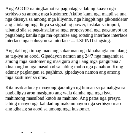
Ang AOOD naningkamot sa paghatag sa labing kaayo nga
serbisyo sa among mga kustomer. Aktibo kami nga miapil sa una
nga disenya sa among mga kliyente, nga hingpit nga gikonsiderar
ang lainlaing mga linya sa signal ug power, instalar sa import,
tabangi sila sa pag-instalar sa mga propesyonal nga pagsugyot ug
pagtabang kanila nga ma-optimize ang rotating interface interface
interface nga solusyon sa interface --- I-SPIND singsing.
Ang dali nga tubag mao ang sukaranan nga kinahanglanon alang
sa tag-iya sa aood. Gipadayon namon ang 24/7 nga magamit sa
among mga kustomer ug masiguro ang ilang mga pangutana /
kinahanglan nga masulbad sa labing mubo nga panahon. Kung
adunay paglangan sa paghimo, gipadayon namon ang among
mga kostumer sa oras.
Kita usab adunay maayong garantiya ug human sa pamaligya sa
pagbaligya aron masiguro ang wala damha nga mga isyu
mahimong masulbad kutob sa mahimo. Ang patas nga presyo,
labing maayo nga kalidad ug makanunayon nga serbisyo mao
ang gihatag sa aood sa among mga kustomer.