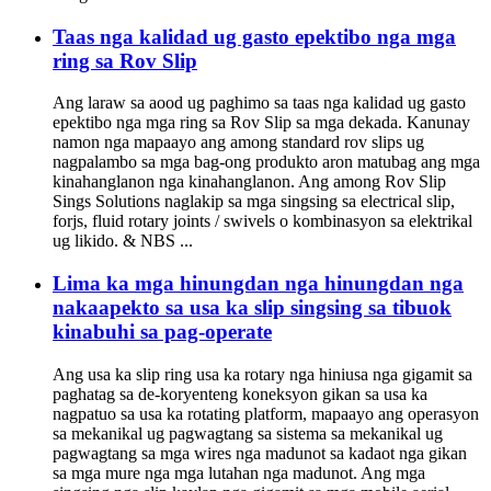
Taas nga kalidad ug gasto epektibo nga mga
ring sa Rov Slip
Ang laraw sa aood ug paghimo sa taas nga kalidad ug gasto
epektibo nga mga ring sa Rov Slip sa mga dekada. Kanunay
namon nga mapaayo ang among standard rov slips ug
nagpalambo sa mga bag-ong produkto aron matubag ang mga
kinahanglanon nga kinahanglanon. Ang among Rov Slip
Sings Solutions naglakip sa mga singsing sa electrical slip,
forjs, fluid rotary joints / swivels o kombinasyon sa elektrikal
ug likido. & NBS ...
Lima ka mga hinungdan nga hinungdan nga
nakaapekto sa usa ka slip singsing sa tibuok
kinabuhi sa pag-operate
Ang usa ka slip ring usa ka rotary nga hiniusa nga gigamit sa
paghatag sa de-koryenteng koneksyon gikan sa usa ka
nagpatuo sa usa ka rotating platform, mapaayo ang operasyon
sa mekanikal ug pagwagtang sa sistema sa mekanikal ug
pagwagtang sa mga wires nga madunot sa kadaot nga gikan
sa mga mure nga mga lutahan nga madunot. Ang mga