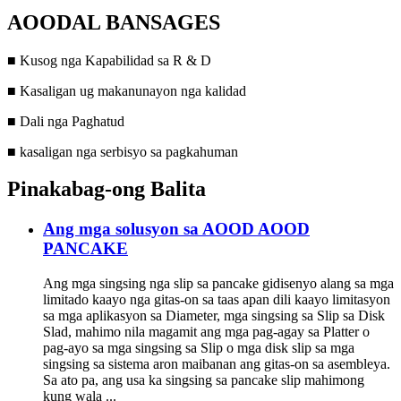
AOODAL BANSAGES
■ Kusog nga Kapabilidad sa R ​​& D
■ Kasaligan ug makanunayon nga kalidad
■ Dali nga Paghatud
■ kasaligan nga serbisyo sa pagkahuman
Pinakabag-ong Balita
Ang mga solusyon sa AOOD AOOD
PANCAKE
Ang mga singsing nga slip sa pancake gidisenyo alang sa mga
limitado kaayo nga gitas-on sa taas apan dili kaayo limitasyon
sa mga aplikasyon sa Diameter, mga singsing sa Slip sa Disk
Slad, mahimo nila magamit ang mga pag-agay sa Platter o
pag-ayo sa mga singsing sa Slip o mga disk slip sa mga
singsing sa sistema aron maibanan ang gitas-on sa asembleya.
Sa ato pa, ang usa ka singsing sa pancake slip mahimong
kung wala ...