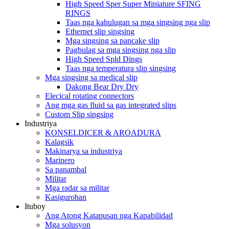
High Speed ​​Sper Super Miniature SFING
RINGS
Taas nga kahulugan sa mga singsing nga slip
Ethernet slip singsing
Mga singsing sa pancake slip
Pagbulag sa mga singsing nga slip
High Speed ​​Spld Dings
Taas nga temperatura slip singsing
Mga singsing sa medical slip
Dakong Bear Dry Dry
Elecical rotating connectors
Ang mga gas fluid sa gas integrated slips
Custom Slip singsing
Industriya
KONSELDICER & AROADURA
Kalagsik
Makinarya sa industriya
Marinero
Sa panambal
Militar
Mga radar sa militar
Kasigurohan
Ituboy
Ang Atong Katapusan nga Kapabilidad
Mga solusyon