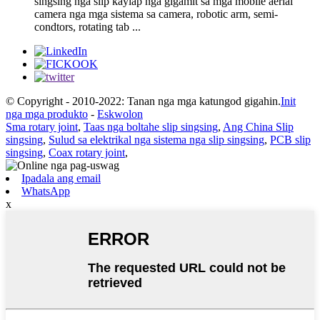
singsing nga slip kaylap nga gigamit sa mga mobile aerial
camera nga mga sistema sa camera, robotic arm, semi-
condtors, rotating tab ...
© Copyright - 2010-2022: Tanan nga mga katungod gigahin.
Init
nga mga produkto
-
Eskwolon
Sma rotary joint
,
Taas nga boltahe slip singsing
,
Ang China Slip
singsing
,
Sulud sa elektrikal nga sistema nga slip singsing
,
PCB slip
singsing
,
Coax rotary joint
,
Ipadala ang email
WhatsApp
x