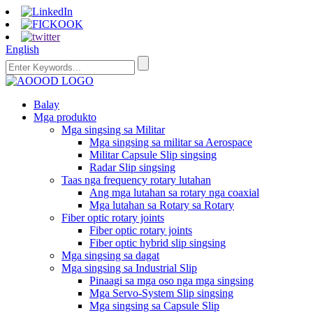
English
Balay
Mga produkto
Mga singsing sa Militar
Mga singsing sa militar sa Aerospace
Militar Capsule Slip singsing
Radar Slip singsing
Taas nga frequency rotary lutahan
Ang mga lutahan sa rotary nga coaxial
Mga lutahan sa Rotary sa Rotary
Fiber optic rotary joints
Fiber optic rotary joints
Fiber optic hybrid slip singsing
Mga singsing sa dagat
Mga singsing sa Industrial Slip
Pinaagi sa mga oso nga mga singsing
Mga Servo-System Slip singsing
Mga singsing sa Capsule Slip