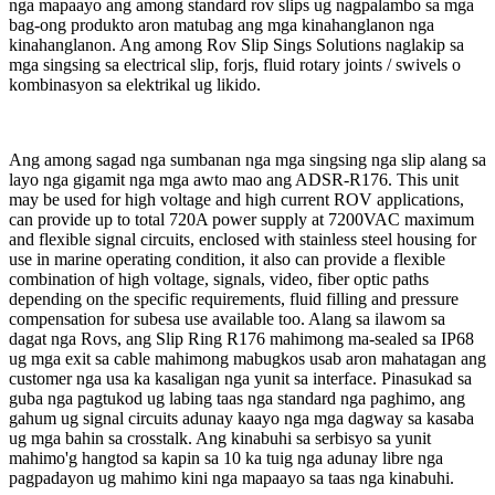
nga mapaayo ang among standard rov slips ug nagpalambo sa mga
bag-ong produkto aron matubag ang mga kinahanglanon nga
kinahanglanon. Ang among Rov Slip Sings Solutions naglakip sa
mga singsing sa electrical slip, forjs, fluid rotary joints / swivels o
kombinasyon sa elektrikal ug likido.
Ang among sagad nga sumbanan nga mga singsing nga slip alang sa
layo nga gigamit nga mga awto mao ang ADSR-R176. This unit
may be used for high voltage and high current ROV applications,
can provide up to total 720A power supply at 7200VAC maximum
and flexible signal circuits, enclosed with stainless steel housing for
use in marine operating condition, it also can provide a flexible
combination of high voltage, signals, video, fiber optic paths
depending on the specific requirements, fluid filling and pressure
compensation for subesa use available too. Alang sa ilawom sa
dagat nga Rovs, ang Slip Ring R176 mahimong ma-sealed sa IP68
ug mga exit sa cable mahimong mabugkos usab aron mahatagan ang
customer nga usa ka kasaligan nga yunit sa interface. Pinasukad sa
guba nga pagtukod ug labing taas nga standard nga paghimo, ang
gahum ug signal circuits adunay kaayo nga mga dagway sa kasaba
ug mga bahin sa crosstalk. Ang kinabuhi sa serbisyo sa yunit
mahimo'g hangtod sa kapin sa 10 ka tuig nga adunay libre nga
pagpadayon ug mahimo kini nga mapaayo sa taas nga kinabuhi.